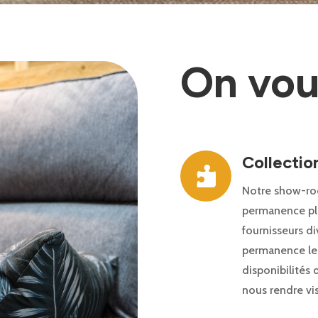
On vous
Collectio

Notre show-ro
permanence plu
fournisseurs di
permanence leu
disponibilités 
nous rendre vi