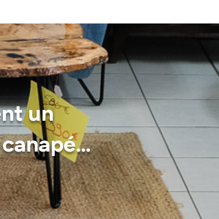
nt un
e canapé…