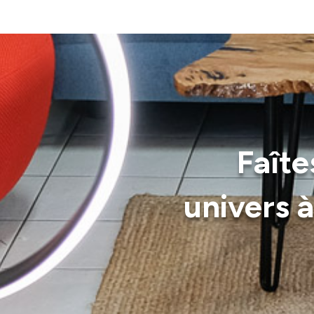
Faît
univers 