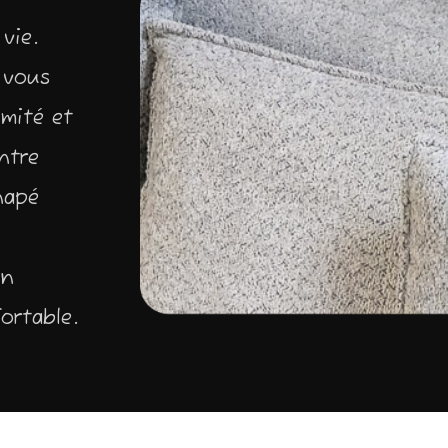
vie.
e vous
mité et
entre
napé
un
ortable.